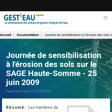
Aller
au
contenu
principal
Fil d'Ariane
Accueil
Documentation
Journée de sensibilisation à l'érosion des sols
Journée de sensibilisation
à l'érosion des sols sur le
SAGE Haute-Somme - 25
juin 2009
Page mise à jour le 21/12/2016
Résumé
Les membres de