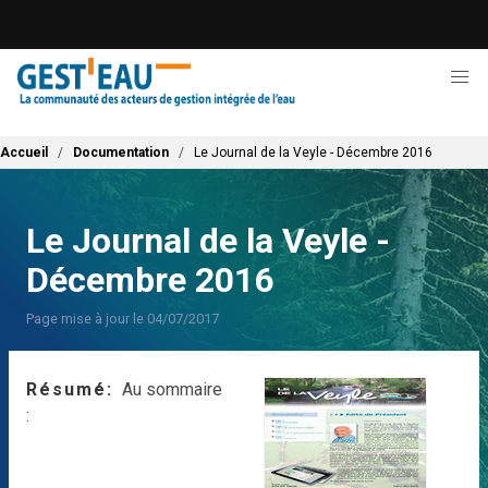
Aller
au
contenu
principal
Fil d'Ariane
Accueil
Documentation
Le Journal de la Veyle - Décembre 2016
Le Journal de la Veyle -
Décembre 2016
Page mise à jour le 04/07/2017
Résumé
Au sommaire
: