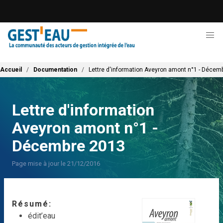
Aller
au
contenu
principal
Fil d'Ariane
Accueil
Documentation
Lettre d'information Aveyron amont n°1 - Décem
Lettre d'information
Aveyron amont n°1 -
Décembre 2013
Page mise à jour le 21/12/2016
Résumé
édit’eau