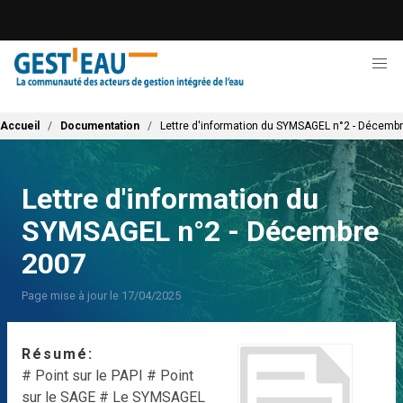
Aller
au
contenu
principal
Fil d'Ariane
Accueil
Documentation
Lettre d'information du SYMSAGEL n°2 - Décemb
Lettre d'information du
SYMSAGEL n°2 - Décembre
2007
Page mise à jour le 17/04/2025
Résumé
# Point sur le PAPI
# Point
sur le SAGE
# Le SYMSAGEL