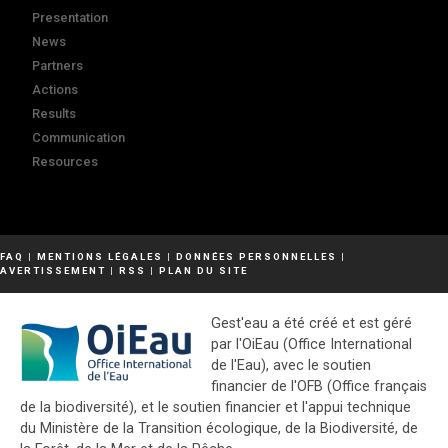
Presentation
News
Partners
Actions
Results
Communication
Resources
FAQ
|
MENTIONS LÉGALES
|
DONNÉES PERSONNELLES
|
AVERTISSEMENT
|
RSS
|
PLAN DU SITE
Gest'eau a été créé et est géré
par l'OiEau (Office International
de l'Eau), avec le soutien
financier de l'OFB (Office français
de la biodiversité), et le soutien financier et l'appui technique
du Ministère de la Transition écologique, de la Biodiversité, de