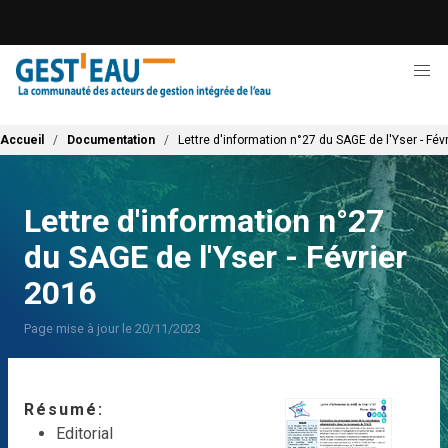
Aller
au
contenu
principal
Fil d'Ariane
Accueil
Documentation
Lettre d'information n°27 du SAGE de l'Yser - Fév
Lettre d'information n°27
du SAGE de l'Yser - Février
2016
Page mise à jour le 20/11/2023
Résumé
Editorial