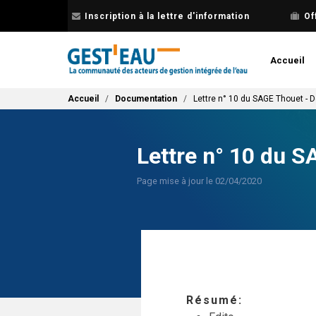
Aller
Inscription à la lettre d'information
Of
au
contenu
principal
Accueil
Fil d'Ariane
Accueil
Documentation
Lettre n° 10 du SAGE Thouet -
Lettre n° 10 du 
Page mise à jour le 02/04/2020
Résumé