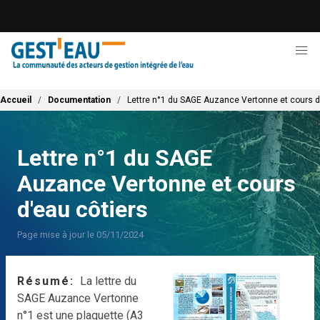
Aller
au
contenu
principal
Fil d'Ariane
Accueil
Documentation
Lettre n°1 du SAGE Auzance Vertonne et cours d
Lettre n°1 du SAGE
Auzance Vertonne et cours
d'eau côtiers
Page mise à jour le 05/11/2024
Résumé
La lettre du
SAGE Auzance Vertonne
n°1 est une plaquette (A3