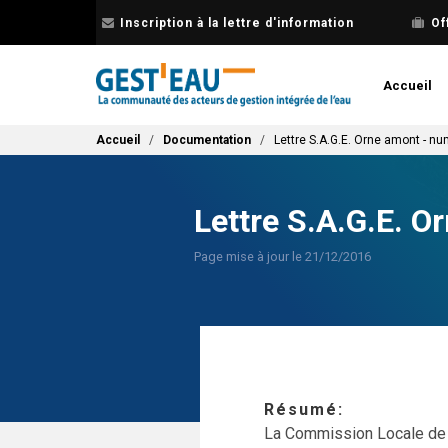
Aller
Inscription à la lettre d'information
Of
au
contenu
principal
Accueil
Fil d'Ariane
Accueil
Documentation
Lettre S.A.G.E. Orne amont - nu
Lettre S.A.G.E. O
Page mise à jour le 21/12/2016
Résumé
La Commission Locale de 