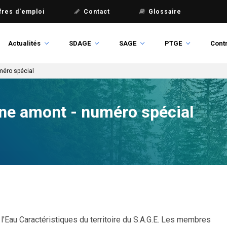
fres d'emploi
Contact
Glossaire
Actualités
SDAGE
SAGE
PTGE
Contr
méro spécial
rne amont - numéro spécial
l'Eau
Caractéristiques du territoire du S.A.G.E.
Les membres