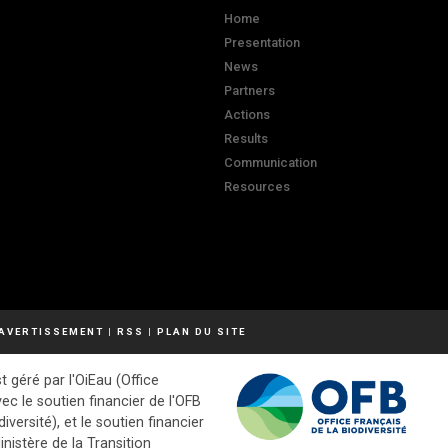
Home
Presentation
News
Partners
Actions
Results
Communication
Resources
AVERTISSEMENT
|
RSS
|
PLAN DU SITE
t géré par l'OiEau (Office
vec le soutien financier de l'OFB
diversité), et le soutien financier
inistère de la Transition