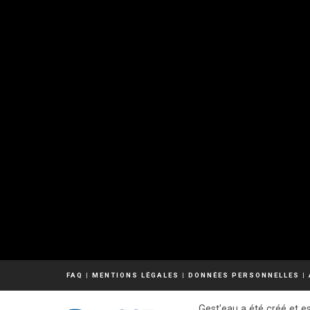
FAQ
|
MENTIONS LÉGALES
|
DONNÉES PERSONNELLES
|
Gest'eau a été créé et es