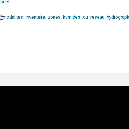
houet
modalites_inventaire_zones_humides_du_reseau_hydrograp