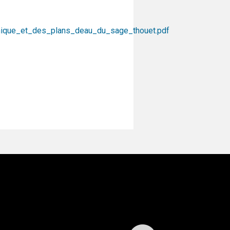
hique_et_des_plans_deau_du_sage_thouet.pdf