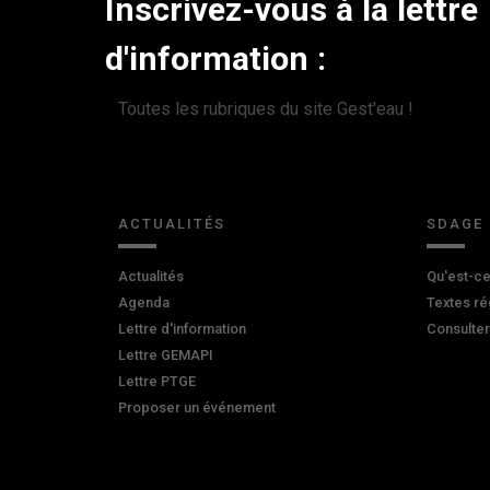
Inscrivez-vous à la lettre
d'information :
Toutes les rubriques du site Gest'eau !
ACTUALITÉS
SDAGE
Actualités
Qu'est-ce
Agenda
Textes ré
Lettre d'information
Consulte
Lettre GEMAPI
Lettre PTGE
Proposer un événement