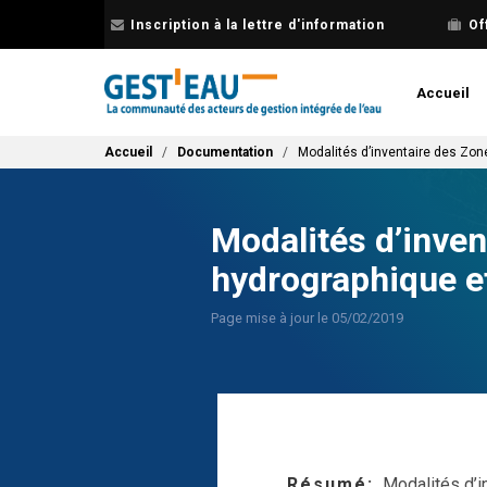
Aller
Inscription à la lettre d'information
Of
au
contenu
principal
Accueil
Fil d'Ariane
Accueil
Documentation
Modalités d’inventaire des Zo
Modalités d’inve
hydrographique e
Page mise à jour le 05/02/2019
Résumé
Modalités d’i