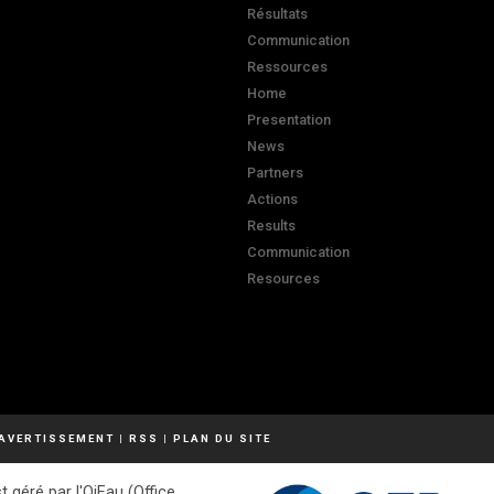
Résultats
Communication
Ressources
Home
Presentation
News
Partners
Actions
Results
Communication
Resources
AVERTISSEMENT
|
RSS
|
PLAN DU SITE
t géré par l'OiEau (Office