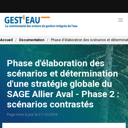
Aller
au
contenu
principal
Fil d'Ariane
Accueil
Documentation
Phase d'élaboration des scénarios et déterminati
Phase d'élaboration des
scénarios et détermination
d'une stratégie globale du
SAGE Allier Aval - Phase 2 :
scénarios contrastés
Page mise à jour le 21/12/2016