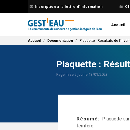
Aller
Inscription à la lettre d'information
Of
au
contenu
principal
Accueil
Fil d'Ariane
Accueil
Documentation
Plaquette : Résultats de l'inv
Plaquette : Résul
Page mise à jour le 13/01/2023
Résumé
Plaquette sur
ferrifère.