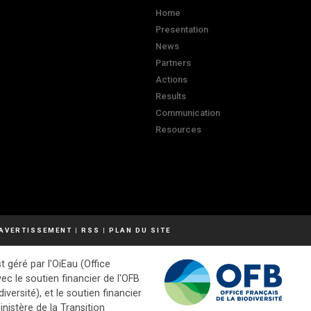
Home
Presentation
News
Partners
Actions
Results
Communication
Resources
AVERTISSEMENT
|
RSS
|
PLAN DU SITE
t géré par l'OiEau (Office
vec le soutien financier de l'OFB
diversité), et le soutien financier
inistère de la Transition