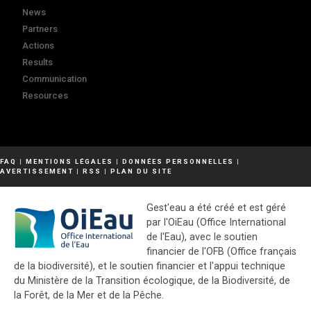
News
Partners
Actions
Results
Communication
Resources
FAQ
|
MENTIONS LÉGALES
|
DONNÉES PERSONNELLES
|
AVERTISSEMENT
|
RSS
|
PLAN DU SITE
Gest'eau a été créé et est géré
par l'OiEau (Office International
de l'Eau), avec le soutien
financier de l'OFB (Office français
de la biodiversité), et le soutien financier et l'appui technique
du Ministère de la Transition écologique, de la Biodiversité, de
la Forêt, de la Mer et de la Pêche.