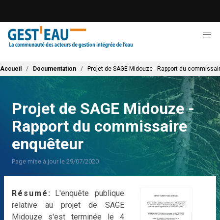
Aller
au
contenu
principal
Fil d'Ariane
Accueil
Documentation
Projet de SAGE Midouze - Rapport du commissai
Projet de SAGE Midouze -
Rapport du commissaire
enquêteur
Page mise à jour le 29/07/2020
Résumé
L'enquête publique
relative au projet de SAGE
Midouze s'est terminée le 4