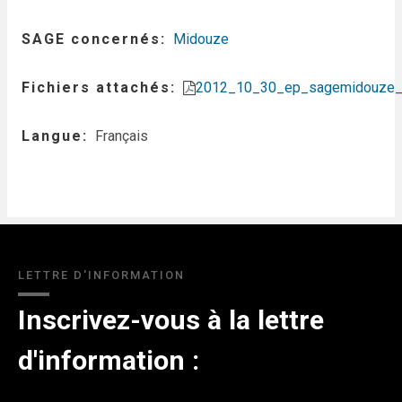
SAGE concernés
Midouze
Fichiers attachés
2012_10_30_ep_sagemidouze_co
Langue
Français
LETTRE D'INFORMATION
Inscrivez-vous à la lettre
d'information :