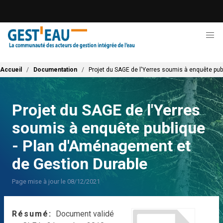
Aller
au
contenu
principal
Fil d'Ariane
Accueil
Documentation
Projet du SAGE de l'Yerres soumis à enquête pu
Projet du SAGE de l'Yerres
soumis à enquête publique
- Plan d'Aménagement et
de Gestion Durable
Page mise à jour le 08/12/2021
Résumé
Document validé