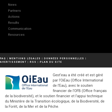
News
Partners
Actions
Results
Communication
Resources
FAQ
|
MENTIONS LÉGALES
|
DONNÉES PERSONNELLES
|
AVERTISSEMENT
|
RSS
|
PLAN DU SITE
Gest'eau a été créé et est géré
par l'OiEau (Office International
de l'Eau), avec le soutien
financier de l'OFB (Office français
de la biodiversité), et le soutien financier et l'appui technique
du Ministère de la Transition écologique, de la Biodiversité, de
la Forêt, de la Mer et de la Pêche.