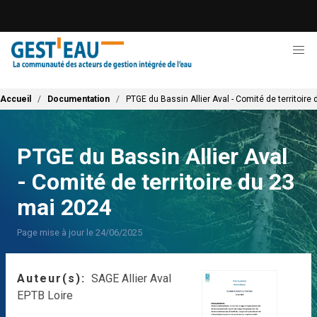
Aller
au
contenu
principal
Fil d'Ariane
Accueil
Documentation
PTGE du Bassin Allier Aval - Comité de territoire
PTGE du Bassin Allier Aval
- Comité de territoire du 23
mai 2024
Page mise à jour le 24/06/2025
Auteur(s)
SAGE Allier Aval
EPTB Loire