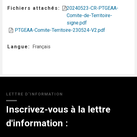
Fichiers attachés
20240523-CR-PTGEAA-
Comite-de-Territoire-
signe.pdf
PTGEAA-Comite-Territoire-230524-V2.pdf
Langue
Français
LETTRE D'INFORMATION
Inscrivez-vous à la lettre
d'information :