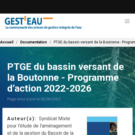
Aller
au
contenu
principal
Fil d'Ariane
Accueil
Documentation
PTGE du bassin versant de la Boutonne - Progr
PTGE du bassin versant de
la Boutonne - Programme
d’action 2022-2026
Page mise à jour le 02/06/2025
Auteur(s)
Syndicat Mixte
pour l'étude de l'aménagement
et de la gestion du Bassin de la