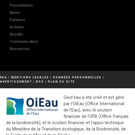
Presentation
News
Partners
Actions
Results
Communication
Resources
FAQ
|
MENTIONS LÉGALES
|
DONNÉES PERSONNELLES
|
AVERTISSEMENT
|
RSS
|
PLAN DU SITE
Gest'eau a été créé et est géré
par l'OiEau (Office International
de l'Eau), avec le soutien
financier de l'OFB (Office français
de la biodiversité), et le soutien financier et l'appui technique
du Ministère de la Transition écologique, de la Biodiversité, de