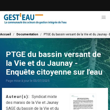
Aller
au
contenu
principal
Fil d'Ariane
Accueil
Documentation
PTGE du bassin versant de la Vie et du Jaunay - 
PTGE du bassin versant de
la Vie et du Jaunay -
Enquête citoyenne sur l'eau
Page mise à jour le 03/07/2025
Auteur(s)
Syndicat mixte
des marais de la Vie et Jaunay
SAGE du bassin de la Vie et du