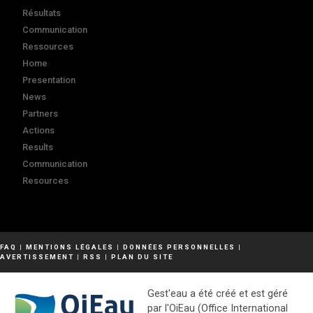
Résultats
Communication
Ressources
Home
Presentation
News
Partners
Actions
Results
Communication
Resources
FAQ
|
MENTIONS LÉGALES
|
DONNÉES PERSONNELLES
|
AVERTISSEMENT
|
RSS
|
PLAN DU SITE
Gest'eau a été créé et est géré
par l'OiEau (Office International