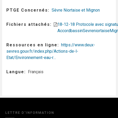
PTGE Concernés
Sèvre Niortaise et Mignon
Fichiers attachés
18-12-18 Protocole avec signat
AccordbassinSevreniortaiseMig
Ressources en ligne
https://www.deux-
sevres.gouv.fr/index.php/Actions-de-l-
Etat/Environnement-eau-r…
Langue
Français
LETTRE D'INFORMATION