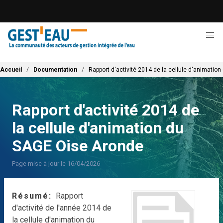
Aller
au
contenu
principal
Fil d'Ariane
Accueil
Documentation
Rapport d'activité 2014 de la cellule d'animatio
Rapport d'activité 2014 de
la cellule d'animation du
SAGE Oise Aronde
Page mise à jour le 16/04/2026
Résumé
Rapport
d'activité de l'année 2014 de
la cellule d'animation du