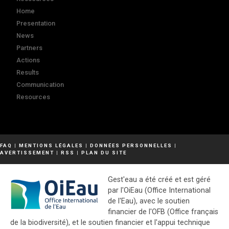
Home
Presentation
News
Partners
Actions
Results
Communication
Resources
FAQ
|
MENTIONS LÉGALES
|
DONNÉES PERSONNELLES
|
AVERTISSEMENT
|
RSS
|
PLAN DU SITE
Gest'eau a été créé et est géré
par l'OiEau (Office International
de l'Eau), avec le soutien
financier de l'OFB (Office français
de la biodiversité), et le soutien financier et l'appui technique