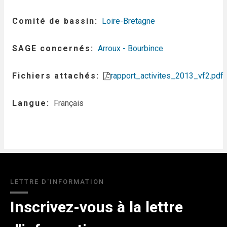
Comité de bassin
Loire-Bretagne
SAGE concernés
Arroux - Bourbince
Fichiers attachés
rapport_activites_2013_vf2.pdf
Langue
Français
LETTRE D'INFORMATION
Inscrivez-vous à la lettre