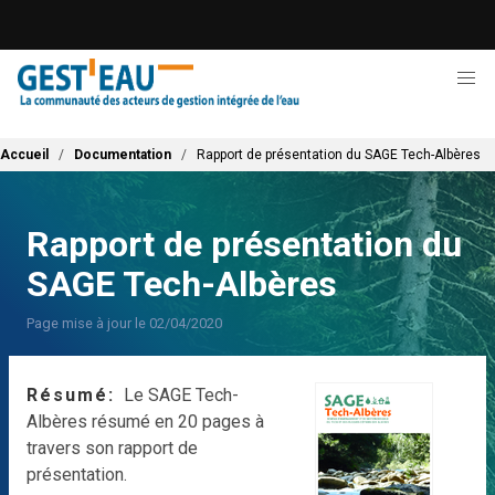
Aller
au
contenu
principal
Fil d'Ariane
Accueil
Documentation
Rapport de présentation du SAGE Tech-Albères
Rapport de présentation du
SAGE Tech-Albères
Page mise à jour le 02/04/2020
Résumé
Le SAGE Tech-
Albères résumé en 20 pages à
travers son rapport de
présentation.