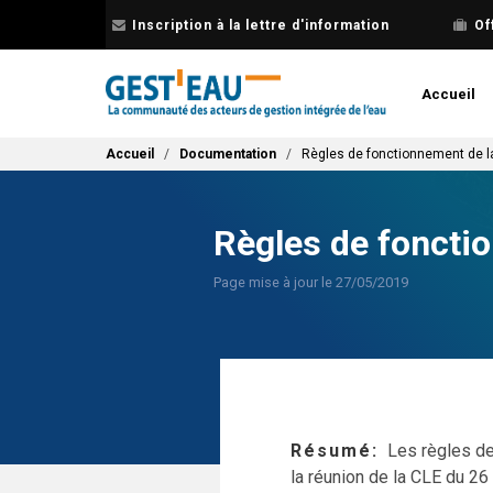
Aller
Inscription à la lettre d'information
Of
au
contenu
principal
Accueil
Fil d'Ariane
Accueil
Documentation
Règles de fonctionnement de l
Règles de foncti
Page mise à jour le 27/05/2019
Résumé
Les règles d
la réunion de la CLE du 2