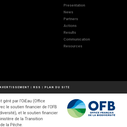
Presentation
News
Partners
Actions
Results
Communication
Resources
AVERTISSEMENT
|
RSS
|
PLAN DU SITE
t géré par l'OiEau (Office
vec le soutien financier de l'OFB
diversité), et le soutien financier
inistère de la Transition
 de la Pêche.