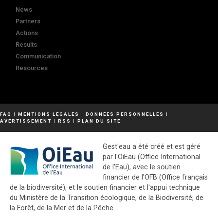
News
Partners
Actions
Results
Communication
Resources
FAQ
|
MENTIONS LÉGALES
|
DONNÉES PERSONNELLES
|
AVERTISSEMENT
|
RSS
|
PLAN DU SITE
Gest'eau a été créé et est géré
par l'OiEau (Office International
de l'Eau), avec le soutien
financier de l'OFB (Office français
de la biodiversité), et le soutien financier et l'appui technique
du Ministère de la Transition écologique, de la Biodiversité, de
la Forêt, de la Mer et de la Pêche.