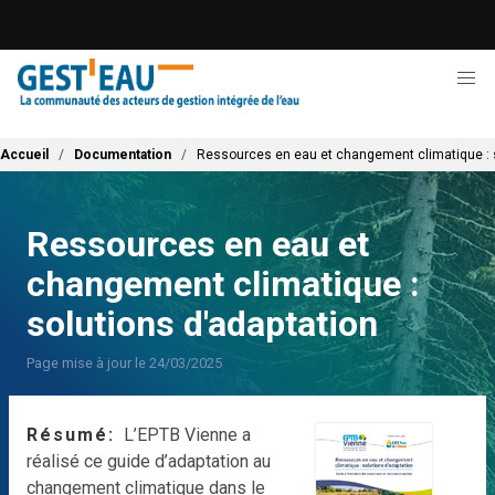
Aller
au
contenu
principal
Fil d'Ariane
Accueil
Documentation
Ressources en eau et changement climatique : s
Ressources en eau et
changement climatique :
solutions d'adaptation
Page mise à jour le 24/03/2025
Résumé
L’EPTB Vienne a
réalisé ce guide d’adaptation au
changement climatique dans le