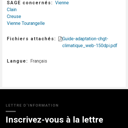
SAGE concernés
Vienne
Clain
Creuse
Vienne Tourangelle
Fichiers attachés
Guide-adaptation-chgt-
climatique_web-150dpi.pdf
Langue
Français
LETTRE D'INFORMATION
Inscrivez-vous à la lettre