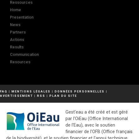
Ressources
Home
Presentation
News
Partners
Actions
Results
Communication
Resources
FAQ
|
MENTIONS LÉGALES
|
DONNÉES PERSONNELLES
|
AVERTISSEMENT
|
RSS
|
PLAN DU SITE
Gest'eau a été créé et est géré
par l'OiEau (Office International
de l'Eau), avec le soutien
financier de l'OFB (Office français
de la biodiversité), et le soutien financier et l'appui technique