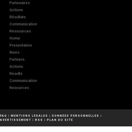
Partenaires
Actions
Résultats
Communication
Ressources
Home
Presentation
News
Partners
Actions
Results
Communication
Resources
FAQ
|
MENTIONS LÉGALES
|
DONNÉES PERSONNELLES
|
AVERTISSEMENT
|
RSS
|
PLAN DU SITE