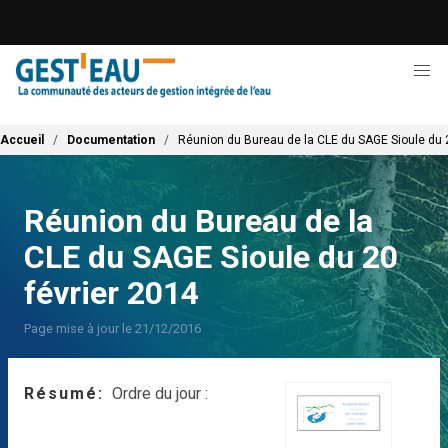
Aller
au
contenu
principal
Fil d'Ariane
Accueil
Documentation
Réunion du Bureau de la CLE du SAGE Sioule du 2
Réunion du Bureau de la
CLE du SAGE Sioule du 20
février 2014
Page mise à jour le 21/12/2016
Résumé
Ordre du jour :