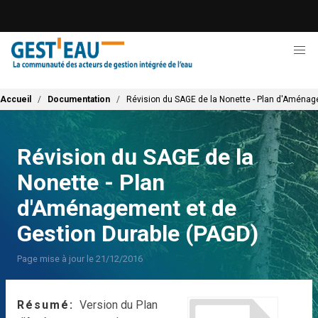
Aller
au
contenu
principal
Fil d'Ariane
Accueil
Documentation
Révision du SAGE de la Nonette - Plan d'Aménag
Révision du SAGE de la
Nonette - Plan
d'Aménagement et de
Gestion Durable (PAGD)
Page mise à jour le 21/12/2016
Résumé
Version du Plan