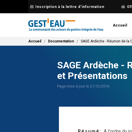
Aller
Inscription à la lettre d'information
Of
au
contenu
principal
Accueil
Fil d'Ariane
Accueil
Documentation
SAGE Ardèche - Réunion de la C
SAGE Ardèche - R
et Présentations
Page mise à jour le 21/12/2016
Résumé
A l'ordre du jo