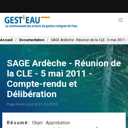
Aller
au
contenu
principal
Fil d'Ariane
Accueil
Documentation
SAGE Ardèche - Réunion de la CLE - 5 mai 2011 -
SAGE Ardèche - Réunion de
la CLE - 5 mai 2011 -
Compte-rendu et
Délibération
Page mise à jour le 21/12/2016
Résumé
Objet : Approbation