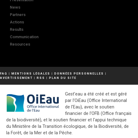
News
Partners
Actions
Results
Communication
Resources
FAQ
|
MENTIONS LÉGALES
|
DONNÉES PERSONNELLES
|
AVERTISSEMENT
|
RSS
|
PLAN DU SITE
Gest'eau a été créé et est géré
par l'OiEau (Office International
de l'Eau), avec le soutien
financier de l'OFB (Office français
de la biodiversité), et le soutien financier et l'appui technique
du Ministère de la Transition écologique, de la Biodiversité, de
la Forêt, de la Mer et de la Pêche.