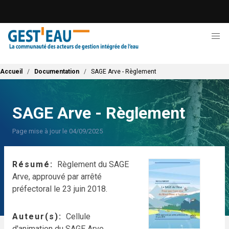
Aller
au
contenu
principal
Fil d'Ariane
Accueil
Documentation
SAGE Arve - Règlement
SAGE Arve - Règlement
Page mise à jour le 04/09/2025
Résumé
Règlement du SAGE
Arve, approuvé par arrêté
préfectoral le 23 juin 2018.
Auteur(s)
Cellule
d'animation du SAGE Arve