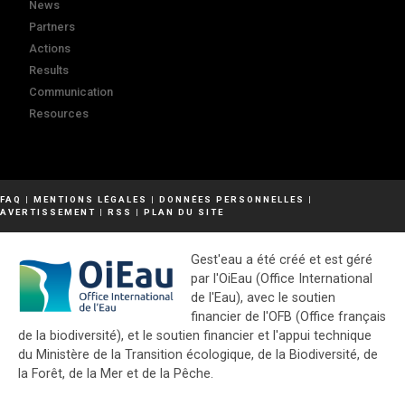
News
Partners
Actions
Results
Communication
Resources
FAQ
|
MENTIONS LÉGALES
|
DONNÉES PERSONNELLES
|
AVERTISSEMENT
|
RSS
|
PLAN DU SITE
Gest'eau a été créé et est géré
par l'OiEau (Office International
de l'Eau), avec le soutien
financier de l'OFB (Office français
de la biodiversité), et le soutien financier et l'appui technique
du Ministère de la Transition écologique, de la Biodiversité, de
la Forêt, de la Mer et de la Pêche.