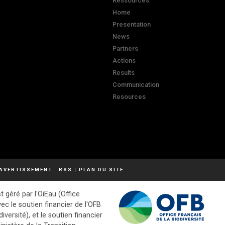
Ressources
Home
Presentation
News
Partners
Actions
Results
Communication
Resources
AVERTISSEMENT
|
RSS
|
PLAN DU SITE
t géré par l'OiEau (Office
vec le soutien financier de l'OFB
diversité), et le soutien financier