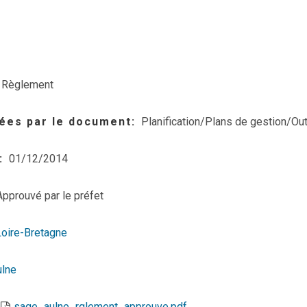
Règlement
ées par le document
Planification/Plans de gestion/Out
01/12/2014
Approuvé par le préfet
Loire-Bretagne
ulne
sage_aulne_rglement_approuve.pdf