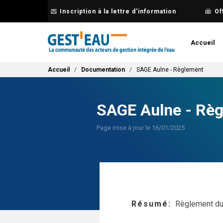
Aller
Inscription à la lettre d'information
Of
au
contenu
principal
Accueil
Fil d'Ariane
Accueil
Documentation
SAGE Aulne - Règlement
SAGE Aulne - Rè
Page mise à jour le 16/01/2025
Résumé
Règlement du