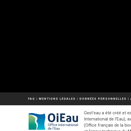
FAQ
|
MENTIONS LÉGALES
|
DONNÉES PERSONNELLES
|
Gest'eau a été créé et es
International de l'Eau), a
(Office français de la bio