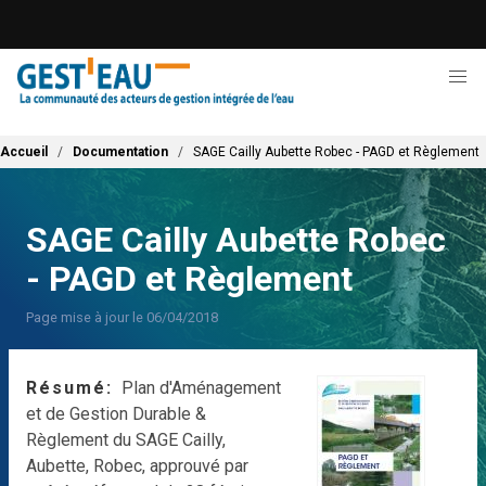
Aller
au
contenu
principal
Fil d'Ariane
Accueil
Documentation
SAGE Cailly Aubette Robec - PAGD et Règlement
SAGE Cailly Aubette Robec
- PAGD et Règlement
Page mise à jour le 06/04/2018
Résumé
Plan d'Aménagement
et de Gestion Durable &
Règlement du SAGE Cailly,
Aubette, Robec, approuvé par