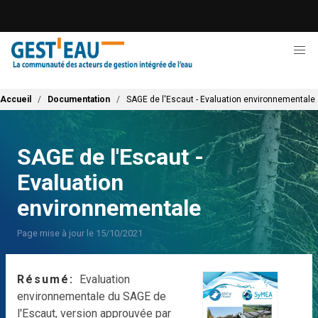
Aller
au
contenu
principal
Fil d'Ariane
Accueil
Documentation
SAGE de l'Escaut - Evaluation environnementale
SAGE de l'Escaut -
Evaluation
environnementale
Page mise à jour le 15/10/2021
Résumé
Evaluation
environnementale du SAGE de
l'Escaut, version approuvée par