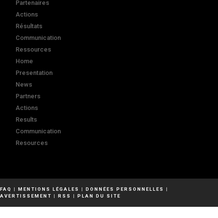
Partenaires
Actions
Résultats
Communication
Ressources
Home
Presentation
News
Partners
Actions
Results
Communication
Resources
FAQ
|
MENTIONS LÉGALES
|
DONNÉES PERSONNELLES
|
AVERTISSEMENT
|
RSS
|
PLAN DU SITE