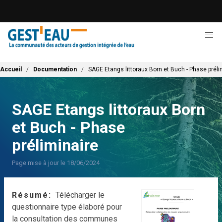
Aller
au
contenu
principal
Fil d'Ariane
Accueil
Documentation
SAGE Etangs littoraux Born et Buch - Phase préli
SAGE Etangs littoraux Born
et Buch - Phase
préliminaire
Page mise à jour le 18/06/2024
Résumé
Télécharger le
questionnaire type élaboré pour
la consultation des communes