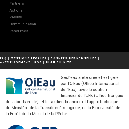
Partners
Actions
Results
Communication
Resources
FAQ
|
MENTIONS LÉGALES
|
DONNÉES PERSONNELLES
|
AVERTISSEMENT
|
RSS
|
PLAN DU SITE
Gest'eau a été créé et est géré
par l'OiEau (Office International
de l'Eau), avec le soutien
financier de l'OFB (Office français
de la biodiversité), et le soutien financier et l'appui technique
du Ministère de la Transition écologique, de la Biodiversité, de
la Forêt, de la Mer et de la Pêche.