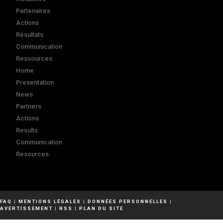
Partenaires
Actions
Résultats
Communication
Ressources
Home
Presentation
News
Partners
Actions
Results
Communication
Resources
FAQ
|
MENTIONS LÉGALES
|
DONNÉES PERSONNELLES
|
AVERTISSEMENT
|
RSS
|
PLAN DU SITE