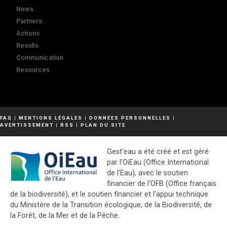
News
Partners
Actions
Results
Communication
Resources
FAQ
|
MENTIONS LÉGALES
|
DONNÉES PERSONNELLES
|
AVERTISSEMENT
|
RSS
|
PLAN DU SITE
Gest'eau a été créé et est géré
par l'OiEau (Office International
de l'Eau), avec le soutien
financier de l'OFB (Office français
de la biodiversité), et le soutien financier et l'appui technique
du Ministère de la Transition écologique, de la Biodiversité, de
la Forêt, de la Mer et de la Pêche.