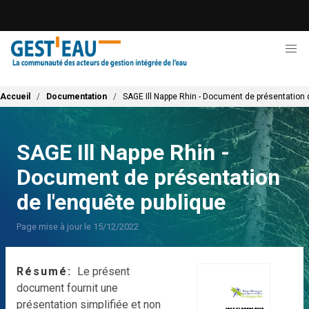
Aller
au
contenu
principal
Fil d'Ariane
Accueil
Documentation
SAGE Ill Nappe Rhin - Document de présentation 
SAGE Ill Nappe Rhin -
Document de présentation
de l'enquête publique
Page mise à jour le 15/12/2022
Résumé
Le présent
document fournit une
présentation simplifiée et non