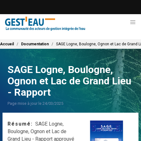
Aller
au
contenu
principal
Fil d'Ariane
Accueil
Documentation
SAGE Logne, Boulogne, Ognon et Lac de Grand Li
SAGE Logne, Boulogne,
Ognon et Lac de Grand Lieu
- Rapport
Page mise à jour le 24/03/2025
Résumé
SAGE Logne,
Boulogne, Ognon et Lac de
Grand Lieu - Rapport approuvé