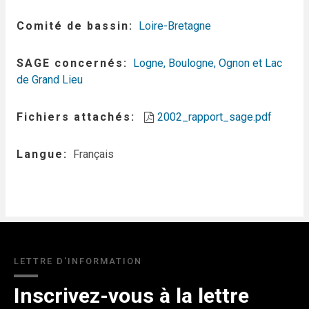
Comité de bassin
Loire-Bretagne
SAGE concernés
Logne, Boulogne, Ognon et Lac
de Grand Lieu
Fichiers attachés
2002_rapport_sage.pdf
Langue
Français
LETTRE D'INFORMATION
Inscrivez-vous à la lettre