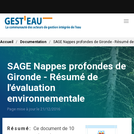
Aller
au
contenu
principal
Fil d'Ariane
Accueil
Documentation
SAGE Nappes profondes de Gironde - Résumé de 
SAGE Nappes profondes de
Gironde - Résumé de
l'évaluation
environnementale
Page mise à jour le 21/12/2016
Résumé
Ce document de 10