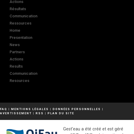
Actions
Résultats
Communication
Ressources
Home
Presentation
News
Partners
Actions
Results
Communication
Resources
FAQ
|
MENTIONS LÉGALES
|
DONNÉES PERSONNELLES
|
AVERTISSEMENT
|
RSS
|
PLAN DU SITE
Gest'eau a été créé et est géré