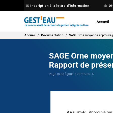
Aller
Inscription à la lettre d'information
Of
au
contenu
principal
Accueil
Fil d'Ariane
Accueil
Documentation
SAGE Orne moyenne approuvé par
SAGE Orne moyenne
Rapport de prése
Page mise à jour le 21/12/2016
Résumé
Approuvé par 