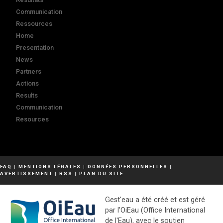
Communication
Ressources
Home
Presentation
News
Partners
Actions
Results
Communication
Resources
FAQ
|
MENTIONS LÉGALES
|
DONNÉES PERSONNELLES
|
AVERTISSEMENT
|
RSS
|
PLAN DU SITE
Gest'eau a été créé et est géré
par l'OiEau (Office International
de l'Eau), avec le soutien