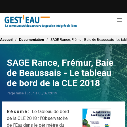
Aller
au
contenu
principal
Fil d'Ariane
Accueil
Documentation
SAGE Rance, Frémur, Baie de Beaussais - Le tabl
SAGE Rance, Frémur, Baie
de Beaussais - Le tableau
de bord de la CLE 2018
Page mise à jour le 05/02/2019
Résumé
Le tableau de bord
de la CLE 2018 : l’Observatoire
de l’Eau dans le périmètre du