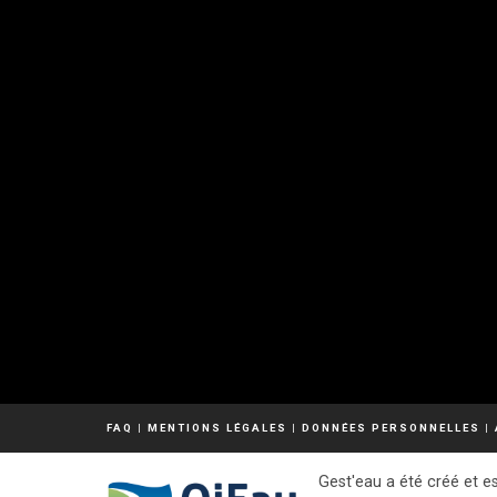
FAQ
|
MENTIONS LÉGALES
|
DONNÉES PERSONNELLES
|
Gest'eau a été créé et es