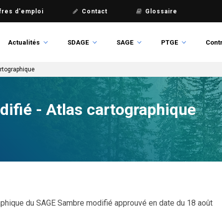
fres d'emploi
Contact
Glossaire
Actualités
SDAGE
SAGE
PTGE
Contr
artographique
fié - Atlas cartographique
raphique du SAGE Sambre modifié approuvé en date du 18 août