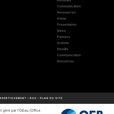
Résultats
Communication
Ressources
Home
Presentation
News
Partners
Actions
Results
Communication
Resources
AVERTISSEMENT
|
RSS
|
PLAN DU SITE
t géré par l'OiEau (Office