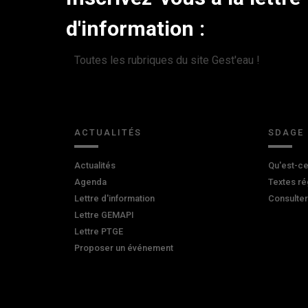
d'information :
Toutes les rubriques du site Gest'eau !
ACTUALITÉS
SDAGE
Actualités
Qu'est-ce
Agenda
Textes ré
Lettre d'information
Consulte
Lettre GEMAPI
Lettre PTGE
Proposer un événement