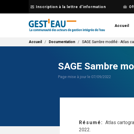
Aller
Inscription à la lettre d'information
Of
au
contenu
principal
Accueil
Fil d'Ariane
Accueil
Documentation
SAGE Sambre modifié - Atlas c
SAGE Sambre modi
Page mise à jour le 07/09/2022
Résumé
Atlas cartog
2022.