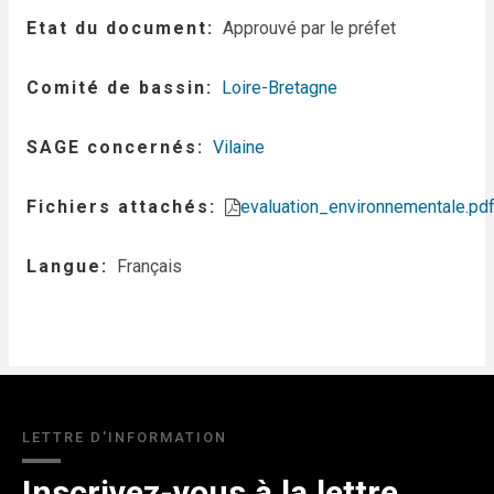
Etat du document
Approuvé par le préfet
Comité de bassin
Loire-Bretagne
SAGE concernés
Vilaine
Fichiers attachés
evaluation_environnementale.pd
Langue
Français
LETTRE D'INFORMATION
Inscrivez-vous à la lettre