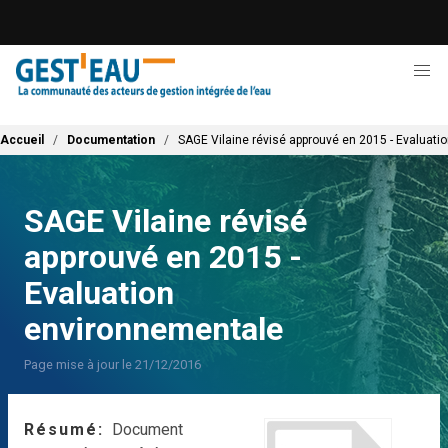
Aller
au
contenu
principal
Fil d'Ariane
Accueil
Documentation
SAGE Vilaine révisé approuvé en 2015 - Evaluat
SAGE Vilaine révisé
approuvé en 2015 -
Evaluation
environnementale
Page mise à jour le 21/12/2016
Résumé
Document