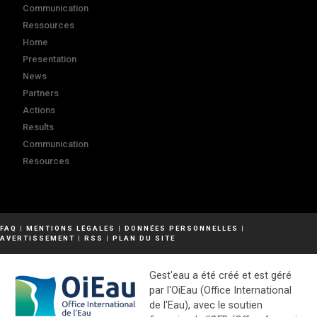
Communication
Ressources
Home
Presentation
News
Partners
Actions
Results
Communication
Resources
FAQ
|
MENTIONS LÉGALES
|
DONNÉES PERSONNELLES
|
AVERTISSEMENT
|
RSS
|
PLAN DU SITE
Gest'eau a été créé et est géré
par l'OiEau (Office International
de l'Eau), avec le soutien