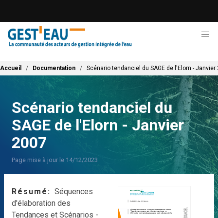
Aller
au
contenu
principal
Fil d'Ariane
Accueil
Documentation
Scénario tendanciel du SAGE de l'Elorn - Janvier
Scénario tendanciel du
SAGE de l'Elorn - Janvier
2007
Page mise à jour le 14/12/2023
Résumé
Séquences
d'élaboration des
Tendances et Scénarios -