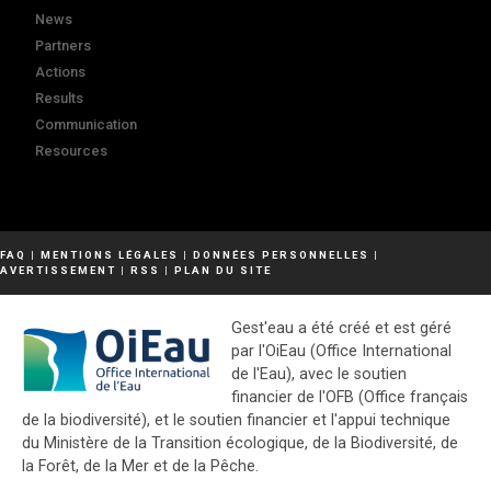
News
Partners
Actions
Results
Communication
Resources
FAQ
|
MENTIONS LÉGALES
|
DONNÉES PERSONNELLES
|
AVERTISSEMENT
|
RSS
|
PLAN DU SITE
Gest'eau a été créé et est géré
par l'OiEau (Office International
de l'Eau), avec le soutien
financier de l'OFB (Office français
de la biodiversité), et le soutien financier et l'appui technique
du Ministère de la Transition écologique, de la Biodiversité, de
la Forêt, de la Mer et de la Pêche.