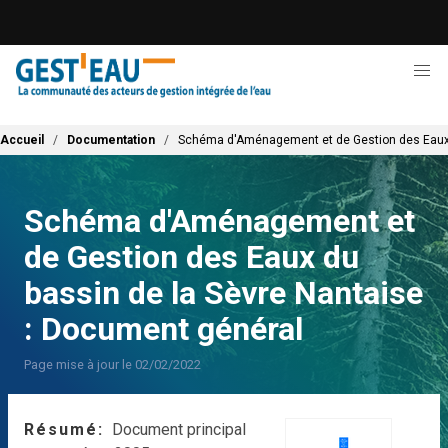
Aller
au
contenu
principal
Fil d'Ariane
Accueil
Documentation
Schéma d'Aménagement et de Gestion des Eaux d
Schéma d'Aménagement et
de Gestion des Eaux du
bassin de la Sèvre Nantaise
: Document général
Page mise à jour le 02/02/2022
Résumé
Document principal