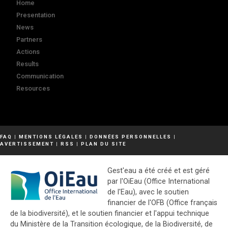
Home
Presentation
News
Partners
Actions
Results
Communication
Resources
FAQ
|
MENTIONS LÉGALES
|
DONNÉES PERSONNELLES
|
AVERTISSEMENT
|
RSS
|
PLAN DU SITE
Gest'eau a été créé et est géré
par l'OiEau (Office International
de l'Eau), avec le soutien
financier de l'OFB (Office français
de la biodiversité), et le soutien financier et l'appui technique
du Ministère de la Transition écologique, de la Biodiversité, de