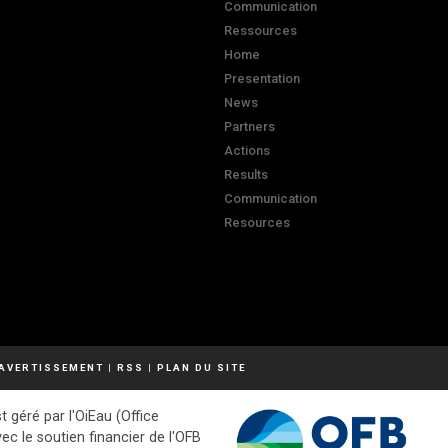
Communication
Ressources
Home
Presentation
News
Partners
Actions
Results
Communication
Resources
AVERTISSEMENT
|
RSS
|
PLAN DU SITE
t géré par l'OiEau (Office
vec le soutien financier de l'OFB