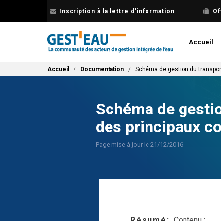
Aller
Inscription à la lettre d'information
Of
au
contenu
principal
Accueil
Fil d'Ariane
Accueil
Documentation
Schéma de gestion du transport
Schéma de gestion
des principaux co
Page mise à jour le 21/12/2016
Résumé
Contenu :