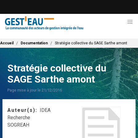
Aller
au
contenu
principal
Fil d'Ariane
Accueil
Documentation
Stratégie collective du SAGE Sarthe amont
Stratégie collective du
SAGE Sarthe amont
Page mise à jour le 21/12/2016
Auteur(s)
IDEA
Recherche
SOGREAH