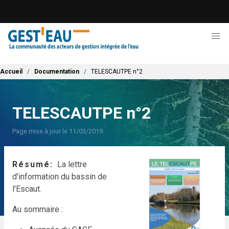
Aller
au
contenu
principal
Fil d'Ariane
Accueil
Documentation
TELESCAUTPE n°2
TELESCAUTPE n°2
Page mise à jour le 11/03/2019
Résumé
La lettre
d'information du bassin de
l'Escaut.
Au sommaire :