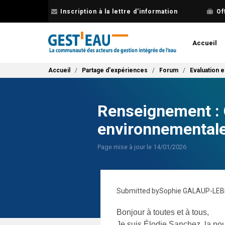
Aller
Inscription à la lettre d'information
Of
au
contenu
principal
Accueil
Fil d'Ariane
Accueil
Partage d'expériences
Forum
Evaluation 
Renseignement : 
environnementale
Page mise à jour le 14/01/2026
Submitted by
Sophie GALAUP-LE
Bonjour à toutes et à tous,
Je suis Élodie Sanchez, la no