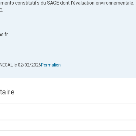
uments constitutifs du SAGE dont l'évaluation environnementale.
C.
e.fr
ENECAL
le 02/02/2026
Permalien
aire