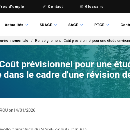
fres d'emploi
Contact
Glossaire
Actualités
SDAGE
SAGE
PTGE
Contr
environnementale
Renseignement : Coût prévisionnel pour une étude environ
Coût prévisionnel pour une étu
 dans le cadre d'une révision 
BROU
on
14/01/2026
uvelle animatrice du SAGE Agout (Tarn 81).