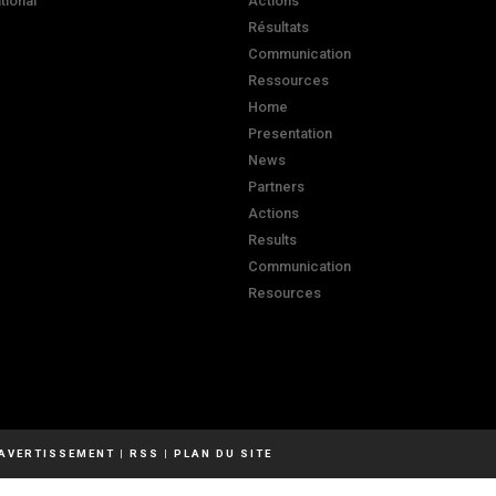
ational
Actions
Résultats
Communication
Ressources
Home
Presentation
News
Partners
Actions
Results
Communication
Resources
AVERTISSEMENT
|
RSS
|
PLAN DU SITE