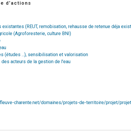
e d'actions
existantes (REUT, remobisation, rehausse de retenue déja exista
ricole (Agroforesterie, culture BNI)
e
'eau
(études ...), sensibilisation et valorisation
n des acteurs de la gestion de l'eau
fleuve-charente.net/domaines/projets-de-territoire/projet/proj