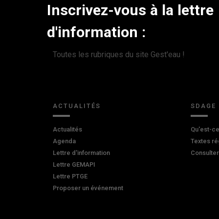
Inscrivez-vous à la lettre
d'information :
Toutes les rubriques du site Gest'eau !
ACTUALITÉS
SDAGE
Actualités
Qu'est-ce
Agenda
Textes ré
Lettre d'information
Consulte
Lettre GEMAPI
Lettre PTGE
Proposer un événement