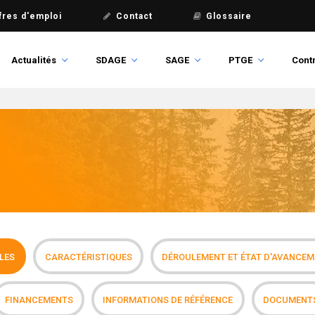
fres d'emploi
Contact
Glossaire
Actualités
SDAGE
SAGE
PTGE
Contr
LES
CARACTÉRISTIQUES
DÉROULEMENT ET ÉTAT D'AVANCE
FINANCEMENTS
INFORMATIONS DE RÉFÉRENCE
DOCUMENT