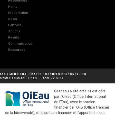
Ressources
Home
Presentation
News
Partners
Actions
Results
Communication
Resources
FAQ
|
MENTIONS LÉGALES
|
DONNÉES PERSONNELLES
|
AVERTISSEMENT
|
RSS
|
PLAN DU SITE
Gest'eau a été créé et est géré
par l'OiEau (Office International
de l'Eau), avec le soutien
financier de l'OFB (Office français
de la biodiversité), et le soutien financier et l'appui technique