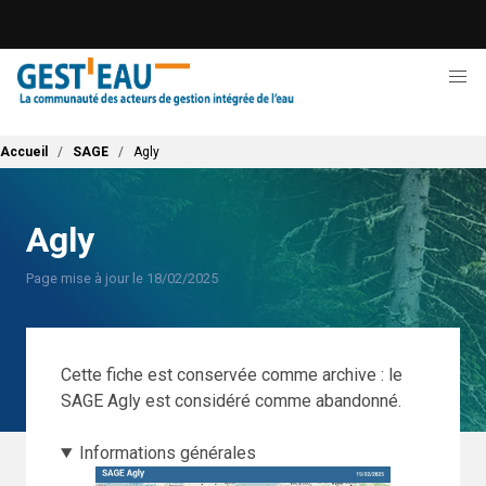
Aller
au
contenu
principal
Fil d'Ariane
Accueil
SAGE
Agly
Agly
Page mise à jour le 18/02/2025
Cette fiche est conservée comme archive : le
SAGE Agly est considéré comme abandonné.
Informations générales