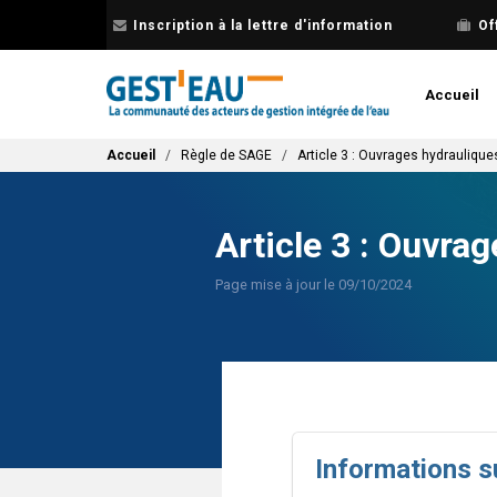
Aller
Inscription à la lettre d'information
Of
au
contenu
principal
Accueil
Fil d'Ariane
Accueil
Règle de SAGE
Article 3 : Ouvrages hydrauliques
Article 3 : Ouvrag
Page mise à jour le 09/10/2024
Informations s