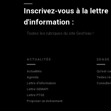
Inscrivez-vous à la lettre
d'information :
Toutes les rubriques du site Gest'eau !
ACTUALITÉS
SDAGE
Actualités
Qu'est-ce
Agenda
Textes ré
Lettre d'information
Consulte
Lettre GEMAPI
Lettre PTGE
Proposer un événement