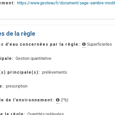
lement
https://www.gesteau.fr/document/sage-sambre-modif
s de la règle
s d’eau concernées par la règle
Superficielles
ipale
Gestion quantitative
s) principale(s)
prélèvements
e
prescription
e de l’environnement
2°b)
de la règle
Quantités prélevées