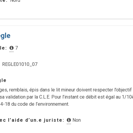
te
Nord
ègle
le
7
REGLE01010_07
gle
ges, remblais, épis dans le lit mineur doivent respecter l’object
sa validation par la C.L.E. Pour l’instant ce débit est égal au 
.214-18 du code de l’environnement.
c l’aide d’un.e juriste
Non