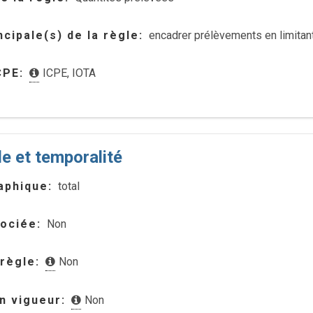
ncipale(s) de la règle
encadrer prélèvements en limitant
CPE
ICPE
,
IOTA
le et temporalité
aphique
total
sociée
Non
 règle
Non
en vigueur
Non