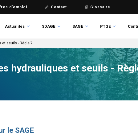
fres d'emploi
Contact
Glossaire
Actualités
SDAGE
SAGE
PTGE
Contr
 et seuils - Règle 7
es hydrauliques et seuils - Règl
ur le SAGE